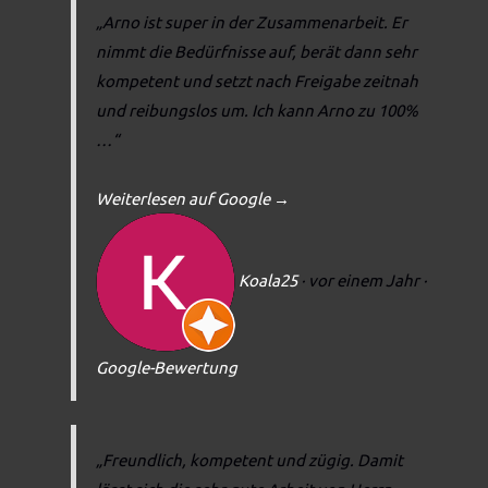
„Arno ist super in der Zusammenarbeit. Er
nimmt die Bedürfnisse auf, berät dann sehr
kompetent und setzt nach Freigabe zeitnah
und reibungslos um. Ich kann Arno zu 100%
…“
Weiterlesen auf Google
→
Koala25
· vor einem Jahr
·
Google-Bewertung
„Freundlich, kompetent und zügig. Damit