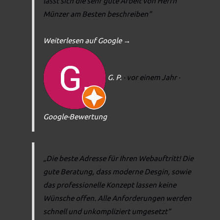
lässt sich die sehr gute Arbeit von Herrn
Münzer am Besten beschreiben“
Weiterlesen auf Google
→
G. P.
· vor einem Jahr
·
Google-Bewertung
„Die beste Adresse für Ihren Webauftritt! Die
gute Beratung, dass moderne Desgin, sowie
das professionelle Konzept lassen keine
Wünsche offen. Alle Anforderungen werden
schnell und unkompliziert umgesetzt“